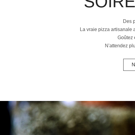
SOIRÉ
Des p
La vraie pizza artisanale 
Goûtez e
N'attendez p
N